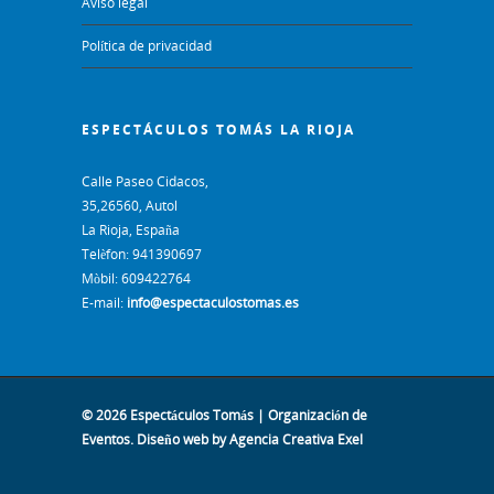
Aviso legal
Política de privacidad
ESPECTÁCULOS TOMÁS LA RIOJA
Calle Paseo Cidacos,
35,26560, Autol
La Rioja, España
Telèfon: 941390697
Mòbil: 609422764
E-mail:
info@espectaculostomas.es
© 2026 Espectáculos Tomás | Organización de
Eventos.
Diseño web
by Agencia Creativa Exel