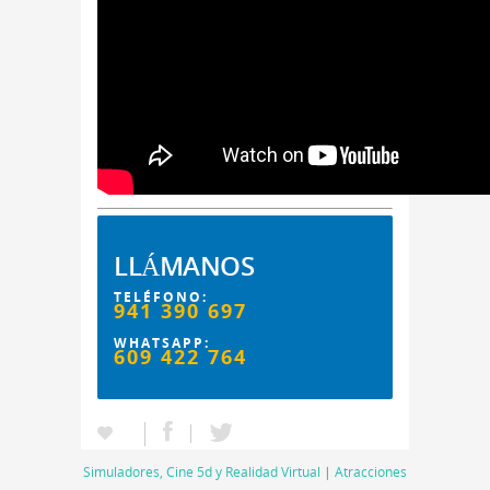
LLÁMANOS
TELÉFONO:
941 390 697
WHATSAPP:
609 422 764
Simuladores, Cine 5d y Realidad Virtual
|
Atracciones