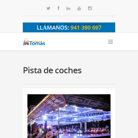
Aviso legal
Política de privacidad
LLÁMANOS:
941 390 697
Pista de coches