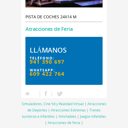
PISTA DE COCHES 24X14 M
Atracciones de Feria
LLÁMANOS
TELÉFONO:
941 390 697
WHATSAPP:
609 422 764
Simuladores, Cine 5d y Realidad Virtual
|
Atracciones
de Deportes
|
Atracciones Extremas
|
Trenes
turísticos e Infantiles
|
Hinchables
|
Juegos Infantiles
|
Atracciones de Feria
|